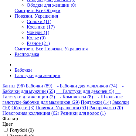
Ободки для женщин (0)
Смотреть Все Ободки
Повязки. Украшения
Солохи (11)
Косынки (17)
Чокеры (1)
Колье (0)
Разное (21)
Смотреть Все Повязки. Украшения
Распродажа
Бабочки
Галстуки для женщин
Банты (96)
Бабочки (89)
- Бабочки для мальчиков (74)
-
Бабочки для мужчин (55)
- Галстуки для девочек (5)
-
Галстуки для женщин (2)
- Комплекты (8)
- Школьные
галстуки-бабочки для мальчиков (29)
Подтяжки (14)
Заколки
(10)
Ободки (3)
Повязки. Украшения (51)
Распродажа (70)
Новогодняя коллекция (62)
Резинки для волос (1)
Фильтр
Цвет
Голубой (0)