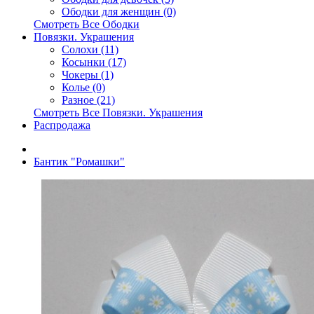
Ободки для женщин (0)
Смотреть Все Ободки
Повязки. Украшения
Солохи (11)
Косынки (17)
Чокеры (1)
Колье (0)
Разное (21)
Смотреть Все Повязки. Украшения
Распродажа
Бантик "Ромашки"