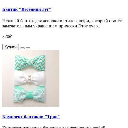
Бантик "Весенний луг"
Нежный бантик для девочки в стиле кантри, который станет
замечательным украшением прически.Этот очар..
320₽
Купить
Комплект бантиков "Трио"
Комплект нарядных бантиков для девочки на любой